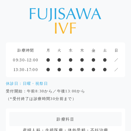
診療時間
月
火
水
木
金
土
日
09:30-12:00
●
●
●
●
●
●
／
13:30-17:00
●
●
●
●
●
●
／
休診日：日曜・祝祭日
受付開始：午前8:30から／午後13:00から
（*受付終了は診療時間30分前まで）
診療科目
産婦人科・生殖医療・体外受精・不妊治療